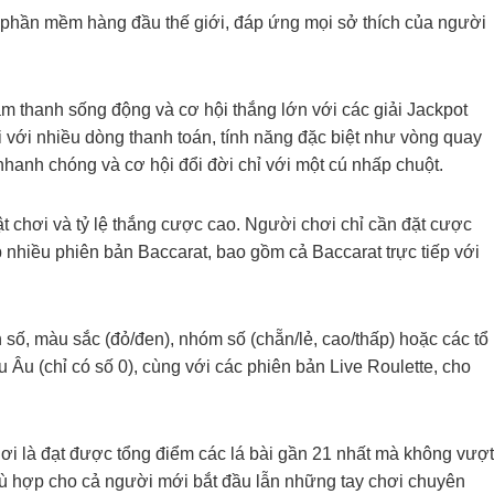
 phần mềm hàng đầu thế giới, đáp ứng mọi sở thích của người
âm thanh sống động và cơ hội thắng lớn với các giải Jackpot
i với nhiều dòng thanh toán, tính năng đặc biệt như vòng quay
nhanh chóng và cơ hội đổi đời chỉ với một cú nhấp chuột.
uật chơi và tỷ lệ thắng cược cao. Người chơi chỉ cần đặt cược
p nhiều phiên bản Baccarat, bao gồm cả Baccarat trực tiếp với
số, màu sắc (đỏ/đen), nhóm số (chẵn/lẻ, cao/thấp) hoặc các tổ
Âu (chỉ có số 0), cùng với các phiên bản Live Roulette, cho
chơi là đạt được tổng điểm các lá bài gần 21 nhất mà không vượt
hù hợp cho cả người mới bắt đầu lẫn những tay chơi chuyên