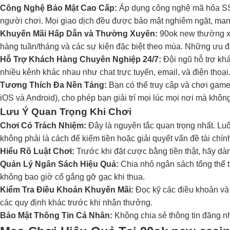
Công Nghệ Bảo Mật Cao Cấp:
Áp dụng công nghệ mã hóa SSL 1
người chơi. Mọi giao dịch đều được bảo mật nghiêm ngặt, mang 
Khuyến Mãi Hấp Dẫn và Thường Xuyên:
90ok new thường xu
hàng tuần/tháng và các sự kiện đặc biệt theo mùa. Những ưu đãi
Hỗ Trợ Khách Hàng Chuyên Nghiệp 24/7:
Đội ngũ hỗ trợ khá
nhiều kênh khác nhau như chat trực tuyến, email, và điện thoại
Tương Thích Đa Nền Tảng:
Bạn có thể truy cập và chơi game 
iOS và Android), cho phép bạn giải trí mọi lúc mọi nơi mà không
Lưu Ý Quan Trọng Khi Chơi
Chơi Có Trách Nhiệm:
Đây là nguyên tắc quan trọng nhất. Luô
không phải là cách để kiếm tiền hoặc giải quyết vấn đề tài chín
Hiểu Rõ Luật Chơi:
Trước khi đặt cược bằng tiền thật, hãy dàn
Quản Lý Ngân Sách Hiệu Quả:
Chia nhỏ ngân sách tổng thể t
không bao giờ cố gắng gỡ gạc khi thua.
Kiểm Tra Điều Khoản Khuyến Mãi:
Đọc kỹ các điều khoản và 
các quy định khác trước khi nhận thưởng.
Bảo Mật Thông Tin Cá Nhân:
Không chia sẻ thông tin đăng nh