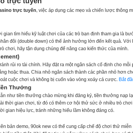
o trực tuyến
asino trực tuyến
, việc áp dụng các mẹo và chiến lược thông m
i gian tìm hiểu kỹ luật chơi của các trò bạn định tham gia là bướ
ay nhân đôi (double down) có thể ảnh hưởng lớn đến kết quả. Với P
rò chơi, hãy tận dụng chúng để nâng cao kiến thức của mình.
gement)
ránh rủi ro tài chính. Hãy đặt ra một ngân sách cố định cho mỗi
ắng hoặc thua. Chia nhỏ ngân sách thành các phần nhỏ hơn cho 
 soát cuộc chơi và không bị cuốn vào vòng xoáy cá cược.
Bắt đầ
Tiền Thưởng
 như tiền thưởng chào mừng khi đăng ký, tiền thưởng nạp lại,
i thời gian chơi, từ đó có thêm cơ hội thử sức ở nhiều trò chơi
ời gian hiệu lực, tránh những hiểu lầm không đáng có.
iên bản demo, 90ok new có thể cung cấp chế độ chơi thử miễn ph