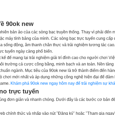
Về 90ok new
 phiên bản ảo của các sòng bạc truyền thống. Thay vì phải đến m
oặc máy tính bảng của mình. Các sòng bạc trực tuyến cung cấp đ
 sống động, âm thanh chân thực và trải nghiệm tương tác cao. 
rực tuyến ngày càng phổ biến.
 kế để mang lại trải nghiệm giải trí đỉnh cao cho người chơi Vi
môi trường cá cược công bằng, minh bạch và an toàn. Nền tảng 
chuẩn ngành. Mục tiêu của 90ok new là trở thành điểm đến hàng
trò chơi mới nhất và áp dụng những công nghệ hiện đại để đảm
 game.
Khám phá 90ok new ngay hôm nay để trải nghiệm sự khác
no trực tuyến
ùng đơn giản và nhanh chóng. Dưới đây là các bước cơ bản để b
 web chính thức và nhấp vào nút "Đăng ký" hoặc "Tham gia nga