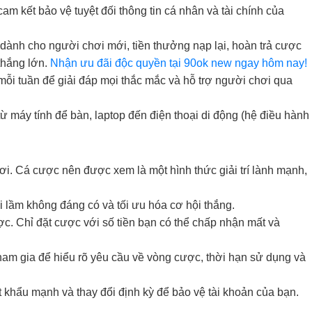
m kết bảo vệ tuyệt đối thông tin cá nhân và tài chính của
ành cho người chơi mới, tiền thưởng nạp lại, hoàn trả cược
thắng lớn.
Nhận ưu đãi độc quyền tại 90ok new ngay hôm nay!
ỗi tuần để giải đáp mọi thắc mắc và hỗ trợ người chơi qua
ừ máy tính để bàn, laptop đến điện thoại di động (hệ điều hành
hơi. Cá cược nên được xem là một hình thức giải trí lành mạnh,
ai lầm không đáng có và tối ưu hóa cơ hội thắng.
. Chỉ đặt cược với số tiền bạn có thể chấp nhận mất và
ham gia để hiểu rõ yêu cầu về vòng cược, thời hạn sử dụng và
 khẩu mạnh và thay đổi định kỳ để bảo vệ tài khoản của bạn.