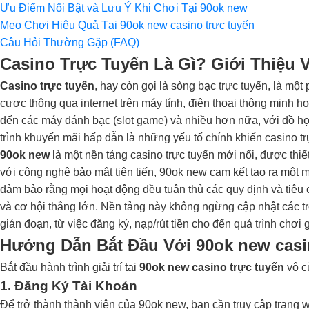
Ưu Điểm Nổi Bật và Lưu Ý Khi Chơi Tại 90ok new
Mẹo Chơi Hiệu Quả Tại 90ok new casino trực tuyến
Câu Hỏi Thường Gặp (FAQ)
Casino Trực Tuyến Là Gì? Giới Thiệu 
Casino trực tuyến
, hay còn gọi là sòng bạc trực tuyến, là một
cược thông qua internet trên máy tính, điện thoại thông minh h
đến các máy đánh bạc (slot game) và nhiều hơn nữa, với đồ họa
trình khuyến mãi hấp dẫn là những yếu tố chính khiến casino t
90ok new
là một nền tảng casino trực tuyến mới nổi, được thiết
với công nghệ bảo mật tiên tiến, 90ok new cam kết tạo ra một 
đảm bảo rằng mọi hoạt động đều tuân thủ các quy định và tiêu 
và cơ hội thắng lớn. Nền tảng này không ngừng cập nhật các 
gián đoạn, từ việc đăng ký, nạp/rút tiền cho đến quá trình chơi
Hướng Dẫn Bắt Đầu Với 90ok new casi
Bắt đầu hành trình giải trí tại
90ok new casino trực tuyến
vô c
1. Đăng Ký Tài Khoản
Để trở thành thành viên của 90ok new, bạn cần truy cập trang