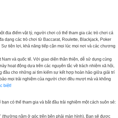
ột địa điểm vật lý, người chơi có thể tham gia các trò chơi cá
a dạng các trò chơi từ Baccarat, Roulette, Blackjack, Poker
Sự tiện lợi, khả năng tiếp cận mọi lúc mọi nơi và các chương
ệt Nam và quốc tế. Với giao diện thân thiện, dễ sử dụng cùng
này hoạt động dựa trên các nguyên tắc về trách nhiệm xã hội,
 đầu cho những ai tìm kiếm sự kết hợp hoàn hảo giữa giải trí
 bảo mọi trải nghiệm của người chơi đều mượt mà và không
 biệt!
ạn có thể tham gia và bắt đầu trải nghiệm một cách suôn sẻ:
y" (thường nằm ở góc trên bên phải màn hình). Bạn sẽ được