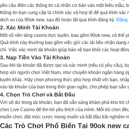
yêu cầu điền các thông tin cá nhân cơ bản vào một biểu mẫu, b
thông tin bạn cung cấp là chính xác và hợp lệ để quá trình xác
dịch vụ của 90ok new, sau đó hoàn tất quá trình đăng ký.
Đăng 
2. Xác Minh Tài Khoản
Một số nền tảng casino trực tuyến, bao gồm 90ok new, có thể y
Quá trình này thường bao gồm việc gửi các tài liệu nhận dạng
chỉ. Việc xác minh tài khoản giúp bảo vệ bạn khỏi các hoạt độn
3. Nạp Tiền Vào Tài Khoản
Sau khi tài khoản đã được tạo và xác minh (nếu có yêu cầu), bạ
hợp với người chơi Việt Nam, như chuyển khoản ngân hàng (qua
tuyến khác. Hãy chọn phương thức phù hợp nhất với bạn, nhập số
vào tài khoản của bạn trong thời gian ngắn, cho phép bạn sẵn
4. Chọn Trò Chơi và Bắt Đầu
Với số dư trong tài khoản, bạn đã sẵn sàng khám phá kho trò c
chơi Live Casino để tìm trò yêu thích của mình. Mỗi trò chơi đều
muốn chơi, đặt mức cược mong muốn và bắt đầu trải nghiệm nhữ
Các Trò Chơi Phổ Biến Tại 90ok new ca