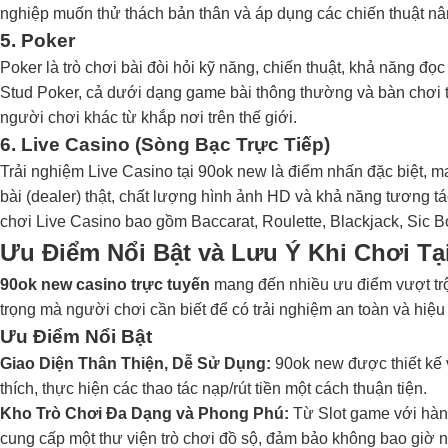
nghiệp muốn thử thách bản thân và áp dụng các chiến thuật n
5. Poker
Poker là trò chơi bài đòi hỏi kỹ năng, chiến thuật, khả năng 
Stud Poker, cả dưới dạng game bài thông thường và bàn chơi tr
người chơi khác từ khắp nơi trên thế giới.
6. Live Casino (Sòng Bạc Trực Tiếp)
Trải nghiệm Live Casino tại 90ok new là điểm nhấn đặc biệt, m
bài (dealer) thật, chất lượng hình ảnh HD và khả năng tương tá
chơi Live Casino bao gồm Baccarat, Roulette, Blackjack, Sic Bo
Ưu Điểm Nổi Bật và Lưu Ý Khi Chơi Tạ
90ok new casino trực tuyến
mang đến nhiều ưu điểm vượt trội
trọng mà người chơi cần biết để có trải nghiệm an toàn và hiệu
Ưu Điểm Nổi Bật
Giao Diện Thân Thiện, Dễ Sử Dụng:
90ok new được thiết kế v
thích, thực hiện các thao tác nạp/rút tiền một cách thuận tiện.
Kho Trò Chơi Đa Dạng và Phong Phú:
Từ Slot game với hàng
cung cấp một thư viện trò chơi đồ sộ, đảm bảo không bao giờ 