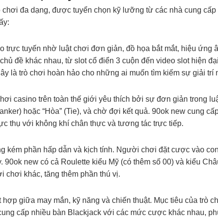
ò chơi đa dạng, được tuyển chọn kỹ lưỡng từ các nhà cung cấp
ấy:
o trực tuyến nhờ luật chơi đơn giản, đồ họa bắt mắt, hiệu ứng 
chủ đề khác nhau, từ slot cổ điển 3 cuộn đến video slot hiện đạ
y là trò chơi hoàn hảo cho những ai muốn tìm kiếm sự giải trí 
chơi casino trên toàn thế giới yêu thích bởi sự đơn giản trong l
Banker) hoặc “Hòa” (Tie), và chờ đợi kết quả. 90ok new cung cấ
c thụ với không khí chân thực và tương tác trực tiếp.
g kém phần hấp dẫn và kịch tính. Người chơi đặt cược vào con 
 90ok new có cả Roulette kiểu Mỹ (có thêm số 00) và kiểu Châu 
i chơi khác, tăng thêm phần thú vị.
kết hợp giữa may mắn, kỹ năng và chiến thuật. Mục tiêu của trò 
 cung cấp nhiều bàn Blackjack với các mức cược khác nhau, p