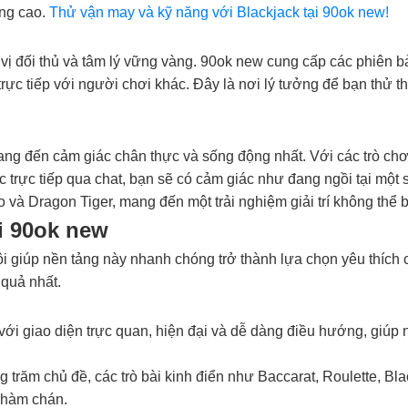
âng cao.
Thử vận may và kỹ năng với Blackjack tại 90ok new!
đọc vị đối thủ và tâm lý vững vàng. 90ok new cung cấp các phi
ực tiếp với người chơi khác. Đây là nơi lý tưởng để bạn thử t
ang đến cảm giác chân thực và sống động nhất. Với các trò chơi
c trực tiếp qua chat, bạn sẽ có cảm giác như đang ngồi tại một
 và Dragon Tiger, mang đến một trải nghiệm giải trí không thể 
i 90ok new
 giúp nền tảng này nhanh chóng trở thành lựa chọn yêu thích 
 quả nhất.
ới giao diện trực quan, hiện đại và dễ dàng điều hướng, giúp 
 trăm chủ đề, các trò bài kinh điển như Baccarat, Roulette, Bl
nhàm chán.